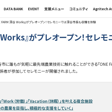
DATA BANK
EVENT
支援メニュー
コミュニティ
Agritech 
E FARM 深谷 Works』がプレオープン！セレモニーでは深谷市長も収穫を体験
深谷 Works』がプレオープン！セレ
深谷市に誰もが気軽に最先端農業技術に触れることができる『ONE FAR
関係者が参加してセレモニーが開催されました。
業）」「Work（労働）」「Vacation（休暇）」を叶える複合施設
の農業を目指し、積極的な支援をしていく」