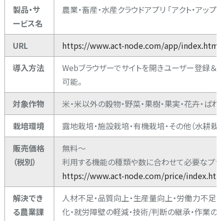
製品・サ
農業・畜産・水産クラウドアプリ 「アクト・アップ」
ービス名
URL
https://www.act-node.com/app/index.html
導入方法
Webブラウザーでサイトを開きユーザー登録＆
可能。
対象作物
米・米以外の穀物・野菜・果樹・果実・花卉・ばれ
栽培環境
露地栽培・施設栽培・有機栽培・その他（水耕栽培
販売価格
無料～
（税別）
利用する機能の種類や数に合わせて必要なプラ
https://www.act-node.com/price/index.ht
解決でき
人材不足・品質向上・生産量向上・労働力不足・
る農業課
化・就労障壁の軽減・技術/判断の継承・作業の