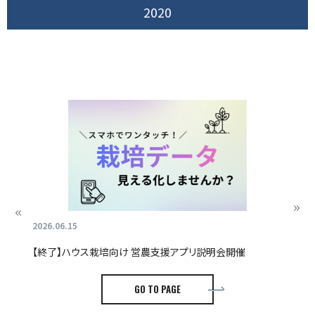
2020
2026.06.15
20
【終了】ハウス栽培向け 営農支援アプリ説明会開催
【
セ
GO TO PAGE